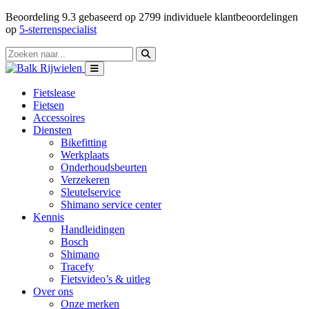
Beoordeling
9.3
gebaseerd op
2799
individuele klantbeoordelingen
op
5-sterrenspecialist
Fietslease
Fietsen
Accessoires
Diensten
Bikefitting
Werkplaats
Onderhoudsbeurten
Verzekeren
Sleutelservice
Shimano service center
Kennis
Handleidingen
Bosch
Shimano
Tracefy
Fietsvideo’s & uitleg
Over ons
Onze merken