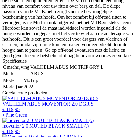
de eerste ritten op oneffen terrein. De MoTrip belooft een hoog
niveau van comfort voor uw ritten over berg en dal. De diepe
pasvorm van de MTB-helm zorgt voor de best mogelijke
bescherming van het hoofd. Om het comfort bij off-road ritten te
verhogen, is de MoTrip ook uitgerust met het MTB-verstelsysteem.
Hierdoor kan zowel de maat individueel worden ingesteld als de
hoogte worden aangepast met het verstelwiel aan de achterzijde van
het hoofd. Dit is een groot voordeel voor dragers van vlechten of
staarten, omdat zij ruimte kunnen maken voor een vlecht door de
hoogte aan te passen. Ga op off-road avonturen met de lichte en
goed geventileerde fietshelm of draag hem voor woon-werkverkeer.
Specificaties
Omschrijving
VALHELM ABUS MOTRIP GRY L
Merk
ABUS
Model
MoTrip
Modeljaar
2022
Gerelateerde producten
VALHELM ABUS MOVENTOR 2.0 DGR S
€ 119,95
• Pine Green
moventor 2.0 MUTED BLACK SMALL (.)
€ 119,95