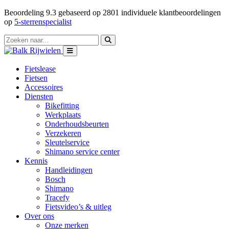
Beoordeling
9.3
gebaseerd op
2801
individuele klantbeoordelingen
op
5-sterrenspecialist
Fietslease
Fietsen
Accessoires
Diensten
Bikefitting
Werkplaats
Onderhoudsbeurten
Verzekeren
Sleutelservice
Shimano service center
Kennis
Handleidingen
Bosch
Shimano
Tracefy
Fietsvideo’s & uitleg
Over ons
Onze merken