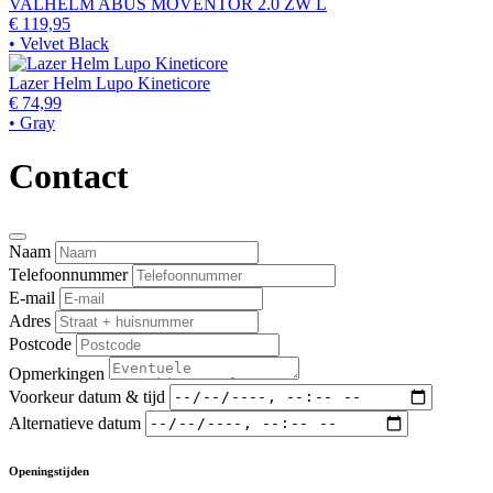
VALHELM ABUS MOVENTOR 2.0 ZW L
€ 119,95
• Velvet Black
Lazer Helm Lupo Kineticore
€ 74,99
• Gray
Contact
Naam
Telefoonnummer
E-mail
Adres
Postcode
Opmerkingen
Voorkeur datum & tijd
Alternatieve datum
Openingstijden