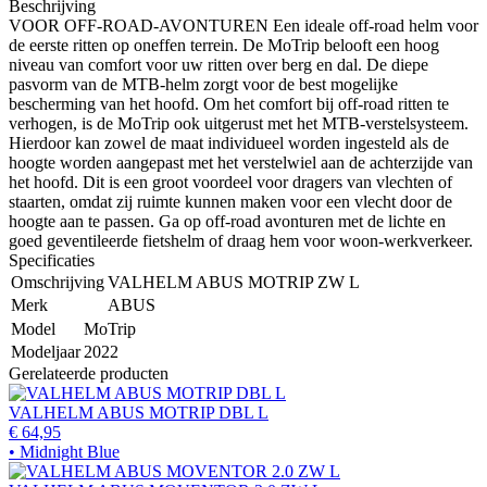
Beschrijving
VOOR OFF-ROAD-AVONTUREN Een ideale off-road helm voor
de eerste ritten op oneffen terrein. De MoTrip belooft een hoog
niveau van comfort voor uw ritten over berg en dal. De diepe
pasvorm van de MTB-helm zorgt voor de best mogelijke
bescherming van het hoofd. Om het comfort bij off-road ritten te
verhogen, is de MoTrip ook uitgerust met het MTB-verstelsysteem.
Hierdoor kan zowel de maat individueel worden ingesteld als de
hoogte worden aangepast met het verstelwiel aan de achterzijde van
het hoofd. Dit is een groot voordeel voor dragers van vlechten of
staarten, omdat zij ruimte kunnen maken voor een vlecht door de
hoogte aan te passen. Ga op off-road avonturen met de lichte en
goed geventileerde fietshelm of draag hem voor woon-werkverkeer.
Specificaties
Omschrijving
VALHELM ABUS MOTRIP ZW L
Merk
ABUS
Model
MoTrip
Modeljaar
2022
Gerelateerde producten
VALHELM ABUS MOTRIP DBL L
€ 64,95
• Midnight Blue