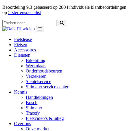
Beoordeling
9.3
gebaseerd op
2804
individuele klantbeoordelingen
op
5-sterrenspecialist
Fietslease
Fietsen
Accessoires
Diensten
Bikefitting
Werkplaats
Onderhoudsbeurten
Verzekeren
Sleutelservice
Shimano service center
Kennis
Handleidingen
Bosch
Shimano
Tracefy
Fietsvideo’s & uitleg
Over ons
Onze merken