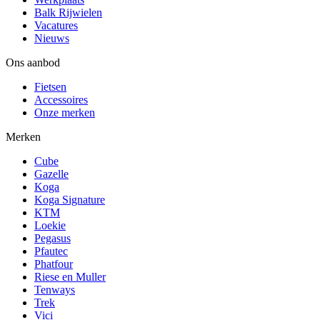
Balk Rijwielen
Vacatures
Nieuws
Ons aanbod
Fietsen
Accessoires
Onze merken
Merken
Cube
Gazelle
Koga
Koga Signature
KTM
Loekie
Pegasus
Pfautec
Phatfour
Riese en Muller
Tenways
Trek
Vici