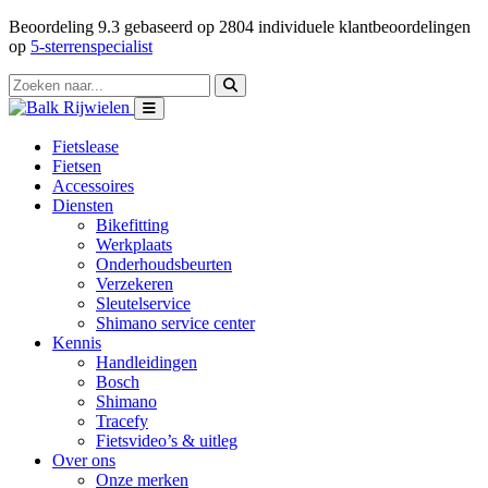
Beoordeling
9.3
gebaseerd op
2804
individuele klantbeoordelingen
op
5-sterrenspecialist
Fietslease
Fietsen
Accessoires
Diensten
Bikefitting
Werkplaats
Onderhoudsbeurten
Verzekeren
Sleutelservice
Shimano service center
Kennis
Handleidingen
Bosch
Shimano
Tracefy
Fietsvideo’s & uitleg
Over ons
Onze merken