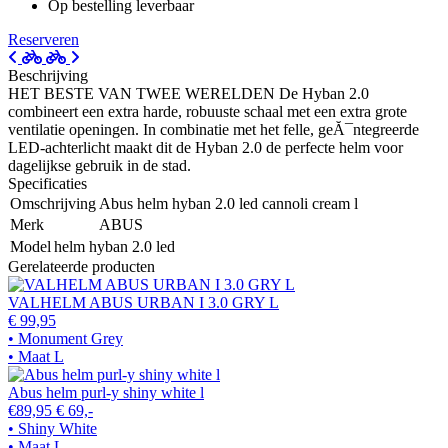
Op bestelling leverbaar
Reserveren
Beschrijving
HET BESTE VAN TWEE WERELDEN De Hyban 2.0
combineert een extra harde, robuuste schaal met een extra grote
ventilatie openingen. In combinatie met het felle, geĂ¯ntegreerde
LED-achterlicht maakt dit de Hyban 2.0 de perfecte helm voor
dagelijkse gebruik in de stad.
Specificaties
Omschrijving
Abus helm hyban 2.0 led cannoli cream l
Merk
ABUS
Model
helm hyban 2.0 led
Gerelateerde producten
VALHELM ABUS URBAN I 3.0 GRY L
€ 99,95
• Monument Grey
• Maat L
Abus helm purl-y shiny white l
€89,95
€ 69,-
• Shiny White
• Maat L