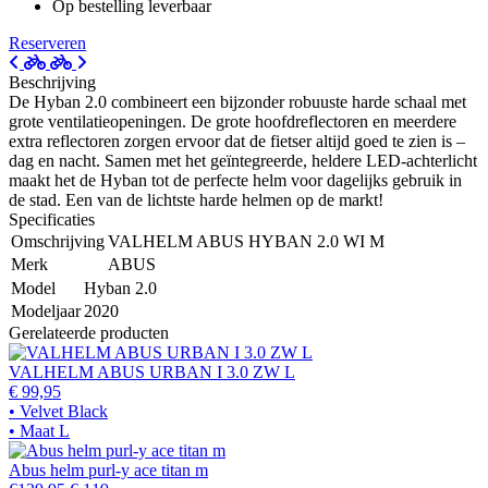
Op bestelling leverbaar
Reserveren
Beschrijving
De Hyban 2.0 combineert een bijzonder robuuste harde schaal met
grote ventilatieopeningen. De grote hoofdreflectoren en meerdere
extra reflectoren zorgen ervoor dat de fietser altijd goed te zien is –
dag en nacht. Samen met het geïntegreerde, heldere LED-achterlicht
maakt het de Hyban tot de perfecte helm voor dagelijks gebruik in
de stad. Een van de lichtste harde helmen op de markt!
Specificaties
Omschrijving
VALHELM ABUS HYBAN 2.0 WI M
Merk
ABUS
Model
Hyban 2.0
Modeljaar
2020
Gerelateerde producten
VALHELM ABUS URBAN I 3.0 ZW L
€ 99,95
• Velvet Black
• Maat L
Abus helm purl-y ace titan m