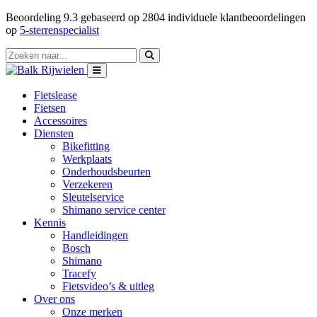
Beoordeling
9.3
gebaseerd op
2804
individuele klantbeoordelingen
op
5-sterrenspecialist
Fietslease
Fietsen
Accessoires
Diensten
Bikefitting
Werkplaats
Onderhoudsbeurten
Verzekeren
Sleutelservice
Shimano service center
Kennis
Handleidingen
Bosch
Shimano
Tracefy
Fietsvideo’s & uitleg
Over ons
Onze merken