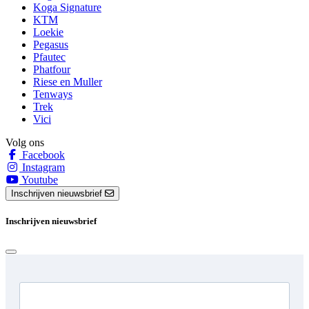
Koga Signature
KTM
Loekie
Pegasus
Pfautec
Phatfour
Riese en Muller
Tenways
Trek
Vici
Volg ons
Facebook
Instagram
Youtube
Inschrijven nieuwsbrief
Inschrijven nieuwsbrief