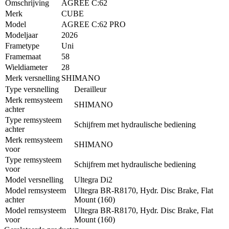
Omschrijving
AGREE C:62
Merk
CUBE
Model
AGREE C:62 PRO
Modeljaar
2026
Frametype
Uni
Framemaat
58
Wieldiameter
28
Merk versnelling
SHIMANO
Type versnelling
Derailleur
Merk remsysteem
SHIMANO
achter
Type remsysteem
Schijfrem met hydraulische bediening
achter
Merk remsysteem
SHIMANO
voor
Type remsysteem
Schijfrem met hydraulische bediening
voor
Model versnelling
Ultegra Di2
Model remsysteem
Ultegra BR-R8170, Hydr. Disc Brake, Flat
achter
Mount (160)
Model remsysteem
Ultegra BR-R8170, Hydr. Disc Brake, Flat
voor
Mount (160)