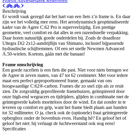
Proefrit
Adviesgesprek
Reserveren
Beschrijving
Er wordt vaak gezegd dat het hart van een fiets z’n frame is. En daar
zijn we het volledig mee eens. Het aerodynamisch geoptimaliseerde
kader van de Agree C:62 Pro is superveelzijdig. Een prettige
geometrie, veel comfort en dat alles in een razendsnelle verpakking.
Daar horen natuurlijk goede onderdelen bij. Zoals de draadloze
Ultegra Di2 2x12-aandrijflijn van Shimano, inclusief bijpassende
hydraulische schijfremmen. Of een set snelle Newmen Advanced
A.50-wielen. Kortom, gáán met die banaan!
Frame omschrijving
Een goede racefiets is een fiets die past. Niet voor niets brengen we
de Agree in zeven maten, van 47 tot 62 centimeter. Met voor iedere
maat een perfect geproportioneerd frame, gemaakt van ons
hoogwaardige C:62®-carbon. Frames die zo snel zijn als ze eruit
zien. De zorgvuldig geprofileerde framebuizen, geïnspireerd door
onze high-end wegracers en tijdrijders, glijden in combinatie met de
geïntegreerde kabels moeiteloos door de wind. En dat zonder in te
leveren op comfort en grip, want het frame biedt plaats aan banden
tot 32 millimeter. O ja, check ook de (optionele) fraai geïntegreerde
opbergbox onder de bovenbuis even. Handig hè? En geloof het of
geloof het niet: hij verlaagt de luchtweerstand ook nog eens!
Specificaties