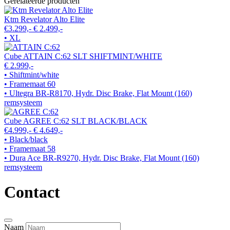
Gerelateerde producten
Ktm Revelator Alto Elite
€3.299,-
€ 2.499,-
• XL
Cube ATTAIN C:62 SLT SHIFTMINT/WHITE
€ 2.999,-
• Shiftmint/white
• Framemaat 60
• Ultegra BR-R8170, Hydr. Disc Brake, Flat Mount (160)
remsysteem
Cube AGREE C:62 SLT BLACK/BLACK
€4.999,-
€ 4.649,-
• Black/black
• Framemaat 58
• Dura Ace BR-R9270, Hydr. Disc Brake, Flat Mount (160)
remsysteem
Contact
Naam