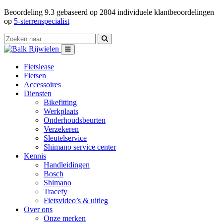
Beoordeling
9.3
gebaseerd op
2804
individuele klantbeoordelingen
op
5-sterrenspecialist
Fietslease
Fietsen
Accessoires
Diensten
Bikefitting
Werkplaats
Onderhoudsbeurten
Verzekeren
Sleutelservice
Shimano service center
Kennis
Handleidingen
Bosch
Shimano
Tracefy
Fietsvideo’s & uitleg
Over ons
Onze merken