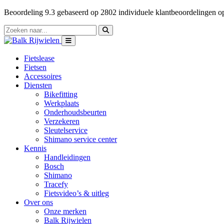
Beoordeling
9.3
gebaseerd op
2802
individuele klantbeoordelingen 
Fietslease
Fietsen
Accessoires
Diensten
Bikefitting
Werkplaats
Onderhoudsbeurten
Verzekeren
Sleutelservice
Shimano service center
Kennis
Handleidingen
Bosch
Shimano
Tracefy
Fietsvideo’s & uitleg
Over ons
Onze merken
Balk Rijwielen