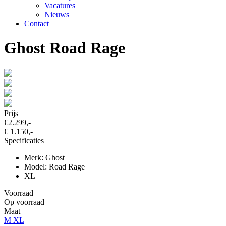
Vacatures
Nieuws
Contact
Ghost Road Rage
Prijs
€2.299,-
€ 1.150,-
Specificaties
Merk: Ghost
Model: Road Rage
XL
Voorraad
Op voorraad
Maat
M
XL