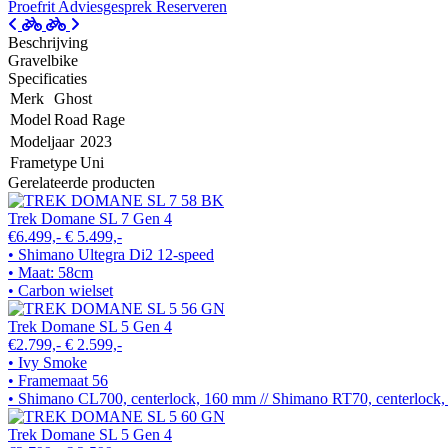
Proefrit
Adviesgesprek
Reserveren
Beschrijving
Gravelbike
Specificaties
Merk
Ghost
Model
Road Rage
Modeljaar
2023
Frametype
Uni
Gerelateerde producten
Trek Domane SL 7 Gen 4
€6.499,-
€ 5.499,-
• Shimano Ultegra Di2 12-speed
• Maat: 58cm
• Carbon wielset
Trek Domane SL 5 Gen 4
€2.799,-
€ 2.599,-
• Ivy Smoke
• Framemaat 56
• Shimano CL700, centerlock, 160 mm // Shimano RT70, centerlock
Trek Domane SL 5 Gen 4