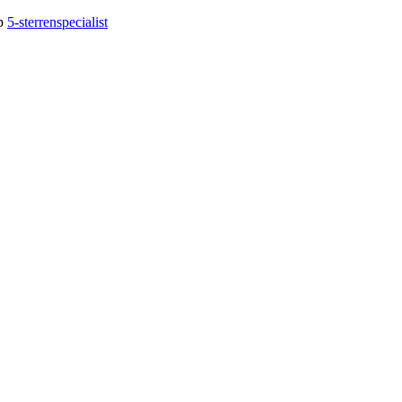
op
5-sterrenspecialist