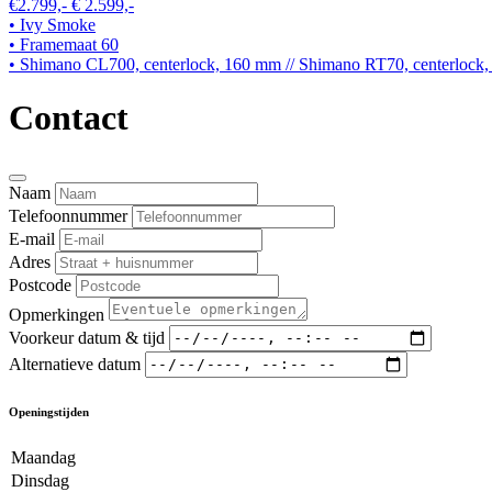
€2.799,-
€ 2.599,-
• Ivy Smoke
• Framemaat 60
• Shimano CL700, centerlock, 160 mm // Shimano RT70, centerlock
Contact
Naam
Telefoonnummer
E-mail
Adres
Postcode
Opmerkingen
Voorkeur datum & tijd
Alternatieve datum
Openingstijden
Maandag
Dinsdag