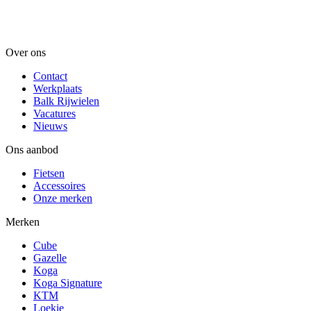
Over ons
Contact
Werkplaats
Balk Rijwielen
Vacatures
Nieuws
Ons aanbod
Fietsen
Accessoires
Onze merken
Merken
Cube
Gazelle
Koga
Koga Signature
KTM
Loekie