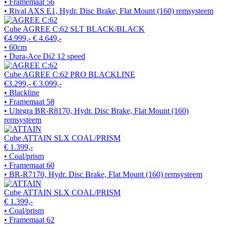
• Framemaat 56
• Rival AXS E1, Hydr. Disc Brake, Flat Mount (160) remsysteem
Cube AGREE C:62 SLT BLACK/BLACK
€4.999,-
€ 4.649,-
• 60cm
• Dura-Ace Di2 12 speed
Cube AGREE C:62 PRO BLACKLINE
€3.299,-
€ 3.099,-
• Blackline
• Framemaat 58
• Ultegra BR-R8170, Hydr. Disc Brake, Flat Mount (160)
remsysteem
Cube ATTAIN SLX COAL/PRISM
€ 1.399,-
• Coal/prism
• Framemaat 60
• BR-R7170, Hydr. Disc Brake, Flat Mount (160) remsysteem
Cube ATTAIN SLX COAL/PRISM
€ 1.399,-
• Coal/prism
• Framemaat 62