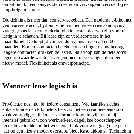
onderhoud bij een aangesloten dealer en vervangend vervoer bij een
langdurige reparatie.
Die dekking is meer dan een servicegebaar. Een moderne e-bike met
geïntegreerde accu, hydraulische remmen en een riemaandrijving
vraagt gespecialiseerd onderhoud. De kosten daarvan zijn vooraf
lastig in te schatten. Bij lease zijn ze verdisconteerd in het
maandtarief. De looptijd varieert doorgaans tussen 24 en 60
maanden. Kortere contracten betekenen een hoger maandbedrag,
langere contracten drukken de lasten. Na afloop kan de fiets soms
tegen restwaarde worden overgenomen, of vervangen door een
nieuw model. Flexibiliteit als ontwerpprincipe.
Wanneer lease logisch is
Privé lease past niet bij iedere consument. Wie jaarlijks slechts
enkele honderden kilometers fietst, is met een reguliere aankoop
vaak voordeliger uit. De lease-formule komt tot zijn recht bij
intensief gebruik: woon-werkverkeer, dagelijkse boodschappen,
recreatieve tochten in het weekend. Ook voor wie graag elke paar
jaar op een nieuw model overstapt, biedt lease uitkomst. Techniek in