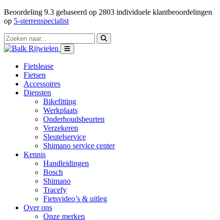
Beoordeling
9.3
gebaseerd op
2803
individuele klantbeoordelingen
op
5-sterrenspecialist
Fietslease
Fietsen
Accessoires
Diensten
Bikefitting
Werkplaats
Onderhoudsbeurten
Verzekeren
Sleutelservice
Shimano service center
Kennis
Handleidingen
Bosch
Shimano
Tracefy
Fietsvideo’s & uitleg
Over ons
Onze merken