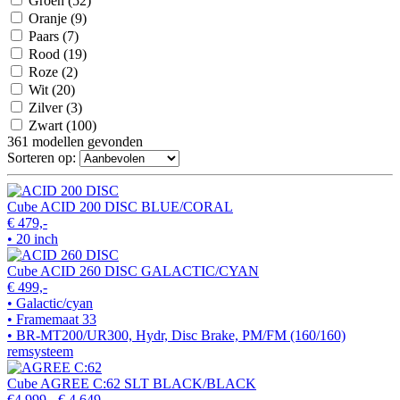
Groen
(52)
Oranje
(9)
Paars
(7)
Rood
(19)
Roze
(2)
Wit
(20)
Zilver
(3)
Zwart
(100)
361
modellen gevonden
Sorteren op:
Cube ACID 200 DISC BLUE/CORAL
€ 479,-
• 20 inch
Cube ACID 260 DISC GALACTIC/CYAN
€ 499,-
• Galactic/cyan
• Framemaat 33
• BR-MT200/UR300, Hydr, Disc Brake, PM/FM (160/160)
remsysteem
Cube AGREE C:62 SLT BLACK/BLACK
€4.999,-
€ 4.649,-