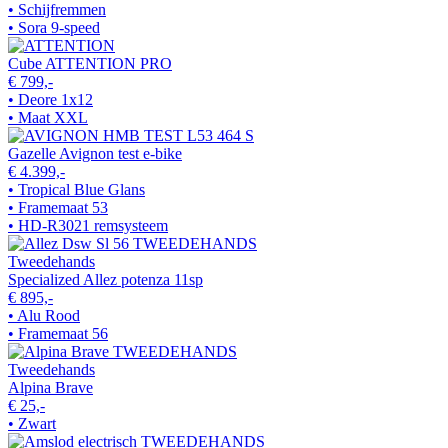
• Schijfremmen
• Sora 9-speed
Cube ATTENTION PRO
€ 799,-
• Deore 1x12
• Maat XXL
Gazelle Avignon test e-bike
€ 4.399,-
• Tropical Blue Glans
• Framemaat 53
• HD-R3021 remsysteem
Tweedehands
Specialized Allez potenza 11sp
€ 895,-
• Alu Rood
• Framemaat 56
Tweedehands
Alpina Brave
€ 25,-
• Zwart