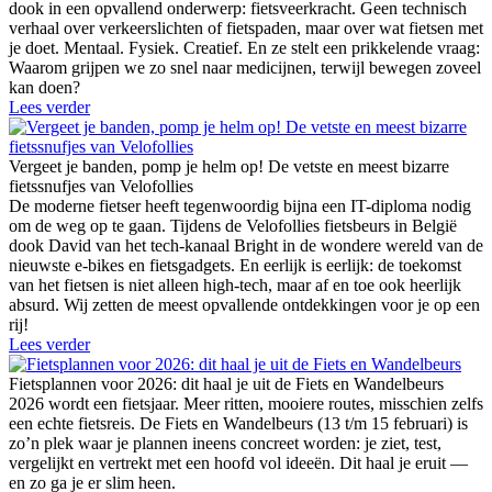
dook in een opvallend onderwerp: fietsveerkracht. Geen technisch
verhaal over verkeerslichten of fietspaden, maar over wat fietsen met
je doet. Mentaal. Fysiek. Creatief. En ze stelt een prikkelende vraag:
Waarom grijpen we zo snel naar medicijnen, terwijl bewegen zoveel
kan doen?
Lees verder
Vergeet je banden, pomp je helm op! De vetste en meest bizarre
fietssnufjes van Velofollies
De moderne fietser heeft tegenwoordig bijna een IT-diploma nodig
om de weg op te gaan. Tijdens de Velofollies fietsbeurs in België
dook David van het tech-kanaal Bright in de wondere wereld van de
nieuwste e-bikes en fietsgadgets. En eerlijk is eerlijk: de toekomst
van het fietsen is niet alleen high-tech, maar af en toe ook heerlijk
absurd. Wij zetten de meest opvallende ontdekkingen voor je op een
rij!
Lees verder
Fietsplannen voor 2026: dit haal je uit de Fiets en Wandelbeurs
2026 wordt een fietsjaar. Meer ritten, mooiere routes, misschien zelfs
een echte fietsreis. De Fiets en Wandelbeurs (13 t/m 15 februari) is
zo’n plek waar je plannen ineens concreet worden: je ziet, test,
vergelijkt en vertrekt met een hoofd vol ideeën. Dit haal je eruit —
en zo ga je er slim heen.