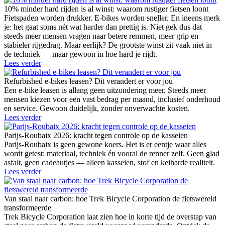
10% minder hard rijden is al winst: waarom rustiger fietsen loont
Fietspaden worden drukker. E-bikes worden sneller. En ineens merk
je: het gaat soms nét wat harder dan prettig is. Niet gek dus dat
steeds meer mensen vragen naar betere remmen, meer grip en
stabieler rijgedrag. Maar eerlijk? De grootste winst zit vaak niet in
de techniek — maar gewoon in hoe hard je rijdt.
Lees verder
Refurbished e-bikes leasen? Dit verandert er voor jou
Een e-bike leasen is allang geen uitzondering meer. Steeds meer
mensen kiezen voor een vast bedrag per maand, inclusief onderhoud
en service. Gewoon duidelijk, zonder onverwachte kosten.
Lees verder
Parijs-Roubaix 2026: kracht tegen controle op de kasseien
Parijs-Roubaix is geen gewone koers. Het is er eentje waar alles
wordt getest: materiaal, techniek én vooral de renner zelf. Geen glad
asfalt, geen cadeautjes — alleen kasseien, stof en keiharde realiteit.
Lees verder
Van staal naar carbon: hoe Trek Bicycle Corporation de fietswereld
transformeerde
Trek Bicycle Corporation laat zien hoe in korte tijd de overstap van