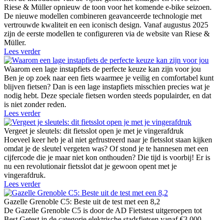
Riese & Müller opnieuw de toon voor het komende e-bike seizoen.
De nieuwe modellen combineren geavanceerde technologie met
vertrouwde kwaliteit en een iconisch design. Vanaf augustus 2025
zijn de eerste modellen te configureren via de website van Riese &
Müller.
Lees verder
Waarom een lage instapfiets de perfecte keuze kan zijn voor jou
Ben je op zoek naar een fiets waarmee je veilig en comfortabel kunt
blijven fietsen? Dan is een lage instapfiets misschien precies wat je
nodig hebt. Deze speciale fietsen worden steeds populairder, en dat
is niet zonder reden.
Lees verder
Vergeet je sleutels: dit fietsslot open je met je vingerafdruk
Hoeveel keer heb je al niet gefrustreerd naar je fietsslot staan kijken
omdat je de sleutel vergeten was? Of stond je te hannesen met een
cijfercode die je maar niet kon onthouden? Die tijd is voorbij! Er is
nu een revolutionair fietsslot dat je gewoon opent met je
vingerafdruk.
Lees verder
Gazelle Grenoble C5: Beste uit de test met een 8,2
De Gazelle Grenoble C5 is door de AD Fietstest uitgeroepen tot
Best Getest in de categorie elektrische stadsfietsen vanaf €3.000.