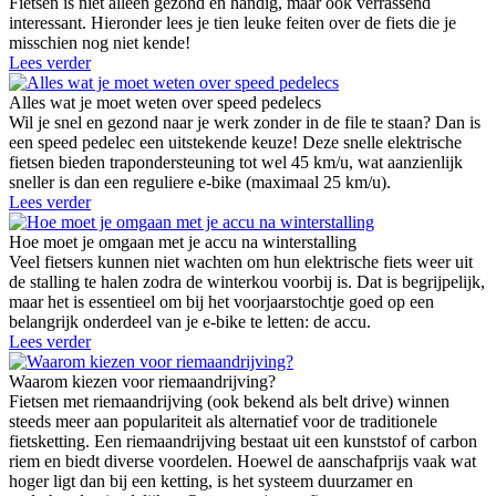
Fietsen is niet alleen gezond en handig, maar ook verrassend
interessant. Hieronder lees je tien leuke feiten over de fiets die je
misschien nog niet kende!
Lees verder
Alles wat je moet weten over speed pedelecs
Wil je snel en gezond naar je werk zonder in de file te staan? Dan is
een speed pedelec een uitstekende keuze! Deze snelle elektrische
fietsen bieden trapondersteuning tot wel 45 km/u, wat aanzienlijk
sneller is dan een reguliere e-bike (maximaal 25 km/u).
Lees verder
Hoe moet je omgaan met je accu na winterstalling
Veel fietsers kunnen niet wachten om hun elektrische fiets weer uit
de stalling te halen zodra de winterkou voorbij is. Dat is begrijpelijk,
maar het is essentieel om bij het voorjaarstochtje goed op een
belangrijk onderdeel van je e-bike te letten: de accu.
Lees verder
Waarom kiezen voor riemaandrijving?
Fietsen met riemaandrijving (ook bekend als belt drive) winnen
steeds meer aan populariteit als alternatief voor de traditionele
fietsketting. Een riemaandrijving bestaat uit een kunststof of carbon
riem en biedt diverse voordelen. Hoewel de aanschafprijs vaak wat
hoger ligt dan bij een ketting, is het systeem duurzamer en