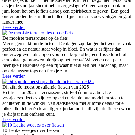
de terrasjes lonken – het fietsseizoen is nu écht begonnen. Maar wat
als je die voorjaarsbeurt hebt overgeslagen? Geen zorgen: ook in
juni loont het om je fiets alsnog een opfrisbeurt te geven. Een goed
onderhouden fiets rijdt niet alleen fijner, maar is ook veiliger én gaat
langer mee.
Lees verder
De mooiste terrasroutes op de fiets
Mei is gemaakt om te fietsen. De dagen zijn langer, het weer is vaak
perfect en de natuur staat volop in bloei. En wat is er fijner dan
onderweg even afstappen voor een kop koffie, een frisse lunch of
een lokaal gebrouwen biertje op het terras? Wij zetten een paar
heerlijke fietsroutes op een rij waar niet alleen het landschap, maar
ook de tussenstops een feestje zijn.
Lees verder
Dit zijn de meest opvallende fietsen van 2025
Het fietsjaar 2025 is verrassend, stijlvol én innovatief. De
voorjaarscollecties zijn compleet en de nieuwe modellen staan te
schitteren in de winkel. Van stadsfietsen met slimme details tot e-
bikes die lichter én krachtiger zijn dan ooit – dit zijn de fietsen waar
je dit jaar niet omheen kunt.
Lees verder
10 Leuke weetjes over fietsen