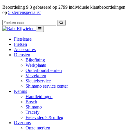
Beoordeling
9.3
gebaseerd op
2799
individuele klantbeoordelingen
op
5-sterrenspecialist
Fietslease
Fietsen
Accessoires
Diensten
Bikefitting
Werkplaats
Onderhoudsbeurten
Verzekeren
Sleutelservice
Shimano service center
Kennis
Handleidingen
Bosch
Shimano
Tracefy
Fietsvideo’s & uitleg
Over ons
Onze merken