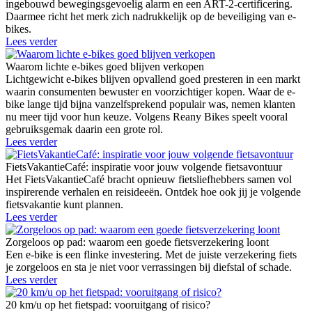
ingebouwd bewegingsgevoelig alarm en een ART-2-certificering.
Daarmee richt het merk zich nadrukkelijk op de beveiliging van e-
bikes.
Lees verder
Waarom lichte e-bikes goed blijven verkopen
Lichtgewicht e-bikes blijven opvallend goed presteren in een markt
waarin consumenten bewuster en voorzichtiger kopen. Waar de e-
bike lange tijd bijna vanzelfsprekend populair was, nemen klanten
nu meer tijd voor hun keuze. Volgens Reany Bikes speelt vooral
gebruiksgemak daarin een grote rol.
Lees verder
FietsVakantieCafé: inspiratie voor jouw volgende fietsavontuur
Het FietsVakantieCafé bracht opnieuw fietsliefhebbers samen vol
inspirerende verhalen en reisideeën. Ontdek hoe ook jij je volgende
fietsvakantie kunt plannen.
Lees verder
Zorgeloos op pad: waarom een goede fietsverzekering loont
Een e-bike is een flinke investering. Met de juiste verzekering fiets
je zorgeloos en sta je niet voor verrassingen bij diefstal of schade.
Lees verder
20 km/u op het fietspad: vooruitgang of risico?