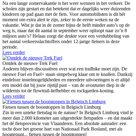
Na een lange zomervakantie is het weer wennen in het verkeer. De
scholen zijn gestart en dat betekent dat er dagelijks weer duizenden
kinderen op pad gaan met de fiets. Voor automobilisten is dit hét
moment om extra alert te zijn, zeker in de eerste weken na de
vakantie. Wist je dat in de zomer bijna de helft minder auto’s op de
weg is, maar dat dit aantal in september weer oploopt naar zo’n 8
miljoen auto’s? Helaas zorgt die drukte voor een verdubbeling van
het aantal verkeersslachtoffers onder 12-jarige fietsers in deze
periode.
Lees verder
Ontdek de nieuwe Trek Fuel
Anderen blijven discussiëren over wat een trailbike moet zijn. De
nieuwe Fuel en Fuel+ staan simpelweg klaar om te knallen. Dankzij
eindeloze instelmogelijkheden en meerdere uitvoeringen is er altijd
een model dat bij jouw rijstijl past – van de avonturier diep in de
wildernis tot de flowtrail-liefhebber en rockgarden-koning.
Lees verder
Fietsen tussen de boomtoppen in Belgisch Limburg
Zin in een unieke fietsdag in de natuur? In Belgisch Limburg vind je
meer dan 2.000 kilometer aan uitgestrekte fietspaden – en dat maakt
het dé fietsprovincie van Vlaanderen. Een absolute aanrader: een
tocht door het groene hart van Nationaal Park Bosland, met als
hoogtepunt... fietsen tussen de boomtoppen!