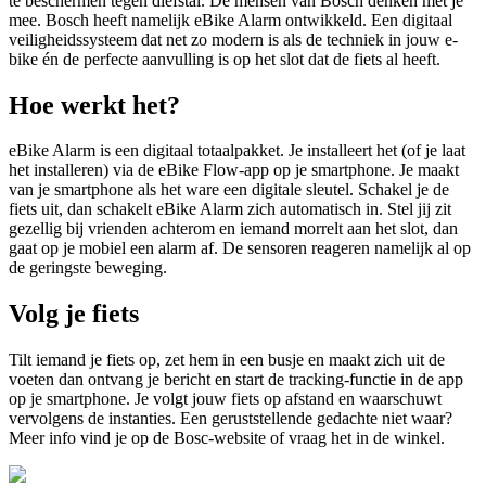
te beschermen tegen diefstal. De mensen van Bosch denken met je
mee. Bosch heeft namelijk eBike Alarm ontwikkeld. Een digitaal
veiligheidssysteem dat net zo modern is als de techniek in jouw e-
bike én de perfecte aanvulling is op het slot dat de fiets al heeft.
Hoe werkt het?
eBike Alarm is een digitaal totaalpakket. Je installeert het (of je laat
het installeren) via de eBike Flow-app op je smartphone. Je maakt
van je smartphone als het ware een digitale sleutel. Schakel je de
fiets uit, dan schakelt eBike Alarm zich automatisch in. Stel jij zit
gezellig bij vrienden achterom en iemand morrelt aan het slot, dan
gaat op je mobiel een alarm af. De sensoren reageren namelijk al op
de geringste beweging.
Volg je fiets
Tilt iemand je fiets op, zet hem in een busje en maakt zich uit de
voeten dan ontvang je bericht en start de tracking-functie in de app
op je smartphone. Je volgt jouw fiets op afstand en waarschuwt
vervolgens de instanties. Een geruststellende gedachte niet waar?
Meer info vind je op de Bosc-website of vraag het in de winkel.