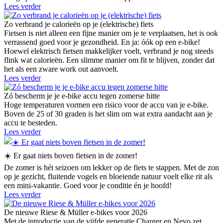
Lees verder
Zo verbrand je calorieën op je (elektrische) fiets
Fietsen is niet alleen een fijne manier om je te verplaatsen, het is ook
verrassend goed voor je gezondheid. En ja: óók op een e-bike!
Hoewel elektrisch fietsen makkelijker voelt, verbrand je nog steeds
flink wat calorieën. Een slimme manier om fit te blijven, zonder dat
het als een zware work out aanvoelt.
Lees verder
Zó bescherm je je e-bike accu tegen zomerse hitte
Hoge temperaturen vormen een risico voor de accu van je e-bike.
Boven de 25 of 30 graden is het slim om wat extra aandacht aan je
accu te besteden.
Lees verder
☀️ Er gaat niets boven fietsen in de zomer!
De zomer is hét seizoen om lekker op de fiets te stappen. Met de zon
op je gezicht, fluitende vogels en bloeiende natuur voelt elke rit als
een mini-vakantie. Goed voor je conditie én je hoofd!
Lees verder
De nieuwe Riese & Müller e-bikes voor 2026
Met de introductie van de vijfde generatie Charger en Nevo zet