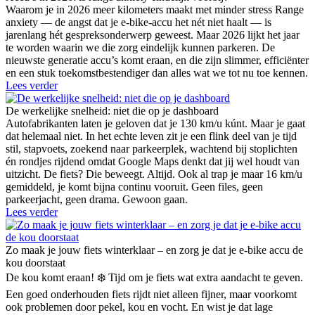
Waarom je in 2026 meer kilometers maakt met minder stress Range
anxiety — de angst dat je e-bike-accu het nét niet haalt — is
jarenlang hét gespreksonderwerp geweest. Maar 2026 lijkt het jaar
te worden waarin we die zorg eindelijk kunnen parkeren. De
nieuwste generatie accu’s komt eraan, en die zijn slimmer, efficiënter
en een stuk toekomstbestendiger dan alles wat we tot nu toe kennen.
Lees verder
De werkelijke snelheid: niet die op je dashboard
Autofabrikanten laten je geloven dat je 130 km/u kúnt. Maar je gaat
dat helemaal niet. In het echte leven zit je een flink deel van je tijd
stil, stapvoets, zoekend naar parkeerplek, wachtend bij stoplichten
én rondjes rijdend omdat Google Maps denkt dat jij wel houdt van
uitzicht. De fiets? Die beweegt. Altijd. Ook al trap je maar 16 km/u
gemiddeld, je komt bijna continu vooruit. Geen files, geen
parkeerjacht, geen drama. Gewoon gaan.
Lees verder
Zo maak je jouw fiets winterklaar – en zorg je dat je e-bike accu de
kou doorstaat
De kou komt eraan! ❄️ Tijd om je fiets wat extra aandacht te geven.
Een goed onderhouden fiets rijdt niet alleen fijner, maar voorkomt
ook problemen door pekel, kou en vocht. En wist je dat lage