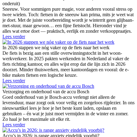
onderuit)
Sneeuw. Voor sommigen pure magie, voor anderen vooral stress op
twee wielen. Toch: fietsen in de sneeuw kan prima, mits je weet wat
je doet. Met de juiste voorbereiding wordt je winterrit geen glijbaan-
met-stuur, maar gewoon… een fijne fietstocht. Hieronder vind je
alles wat ertoe doet — praktisch, eerlijk en zonder verkooppraatjes.
Lees verder
In 2026 stappen we nóg vaker op de fiets naar het werk
De fiets is bezig aan een stille overwinningstocht in het woon-
werkverkeer. In 2025 pakten werkenden in Nederland al vaker de
fiets richting kantoor, en alles wijst erop dat die lijn zich in 2026
doorzet. Minder thuiswerken, meer kantoordagen en vooral: de e-
bike maken fietsen een logische keuze.
Lees verder
Verzorging en onderhoud van de accu Bosch
Goed onderhoud van je Bosch-accu verlengt niet alleen de
levensduur, maar zorgt ook voor veilig en zorgeloos rijplezier. In ons
nieuwsartikel lees je hoe je het beste kunt laden, opslaan en
gebruiken – én wat je juist moet vermijden in de winter en zomer.
Zo haal je het maximale uit elke rit.
Lees verder
Accu’s in 2026: is range anxiety eindelijk voorbij?