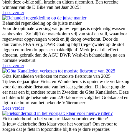
biedt deze e-bike stijl, kracht en ultiem rijcomfort. Een terechte
winnaar van de E-Bike van het Jaar 2025!
Lees verder
Behandel regenkleding op de juiste manier
Voor de optimale werking van jouw regenjas is regelmatig wassen
aanbevolen. Zo blijft de waterkolom vrij van stof en vuil, waardoor
regenwater opgevangen wordt en jij droog overkomt. Door de
duurzame, PFAS-vrij, DWR coating blijft (regen)water op de stof
liggen en rollen druppels er makkelijk af. Merk je dat dit effect
afneemt, gebruik dan de AGU DWR Wash-In behandeling na een
normale wasbeurt.
Lees verder
Göta Kanalleden verkozen tot mooiste fietsroute van 2025
Tijdens de jaarlijkse Fiets- en Wandelbeurs is opnieuw de verkiezing
voor de mooiste fietsroute van het jaar gehouden. Dit keer ging de
eer naar een bijzondere route in Zweden: de Göta Kanalleden. Deze
schilderachtige fietsroute van 220 kilometer volgt het Götakanaal en
ligt in de buurt van het bekende Vätternmeer.
Lees verder
Fietsonderhoud in het voorjaar: klaar voor nieuwe ritten?
Is jouw elektrische fiets klaar voor het voorjaar? Om ervoor te
zorgen dat je fiets in topconditie blijft en je dure reparaties