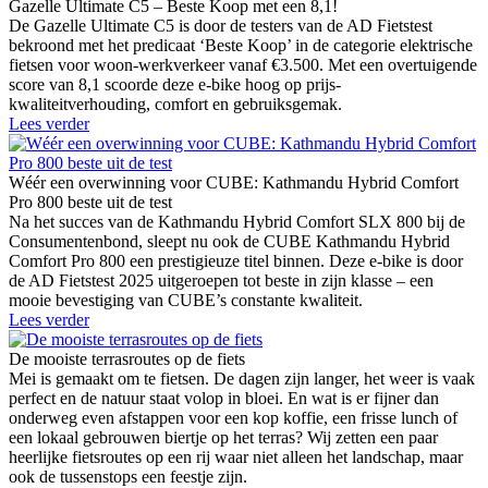
Gazelle Ultimate C5 – Beste Koop met een 8,1!
De Gazelle Ultimate C5 is door de testers van de AD Fietstest
bekroond met het predicaat ‘Beste Koop’ in de categorie elektrische
fietsen voor woon-werkverkeer vanaf €3.500. Met een overtuigende
score van 8,1 scoorde deze e-bike hoog op prijs-
kwaliteitverhouding, comfort en gebruiksgemak.
Lees verder
Wéér een overwinning voor CUBE: Kathmandu Hybrid Comfort
Pro 800 beste uit de test
Na het succes van de Kathmandu Hybrid Comfort SLX 800 bij de
Consumentenbond, sleept nu ook de CUBE Kathmandu Hybrid
Comfort Pro 800 een prestigieuze titel binnen. Deze e-bike is door
de AD Fietstest 2025 uitgeroepen tot beste in zijn klasse – een
mooie bevestiging van CUBE’s constante kwaliteit.
Lees verder
De mooiste terrasroutes op de fiets
Mei is gemaakt om te fietsen. De dagen zijn langer, het weer is vaak
perfect en de natuur staat volop in bloei. En wat is er fijner dan
onderweg even afstappen voor een kop koffie, een frisse lunch of
een lokaal gebrouwen biertje op het terras? Wij zetten een paar
heerlijke fietsroutes op een rij waar niet alleen het landschap, maar
ook de tussenstops een feestje zijn.