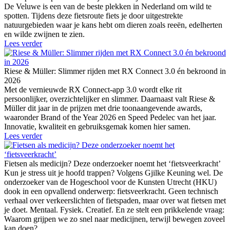
De Veluwe is een van de beste plekken in Nederland om wild te
spotten. Tijdens deze fietsroute fiets je door uitgestrekte
natuurgebieden waar je kans hebt om dieren zoals reeën, edelherten
en wilde zwijnen te zien.
Lees verder
Riese & Müller: Slimmer rijden met RX Connect 3.0 én bekroond in
2026
Met de vernieuwde RX Connect-app 3.0 wordt elke rit
persoonlijker, overzichtelijker en slimmer. Daarnaast valt Riese &
Müller dit jaar in de prijzen met drie toonaangevende awards,
waaronder Brand of the Year 2026 en Speed Pedelec van het jaar.
Innovatie, kwaliteit en gebruiksgemak komen hier samen.
Lees verder
Fietsen als medicijn? Deze onderzoeker noemt het ‘fietsveerkracht’
Kun je stress uit je hoofd trappen? Volgens Gjilke Keuning wel. De
onderzoeker van de Hogeschool voor de Kunsten Utrecht (HKU)
dook in een opvallend onderwerp: fietsveerkracht. Geen technisch
verhaal over verkeerslichten of fietspaden, maar over wat fietsen met
je doet. Mentaal. Fysiek. Creatief. En ze stelt een prikkelende vraag:
Waarom grijpen we zo snel naar medicijnen, terwijl bewegen zoveel
kan doen?