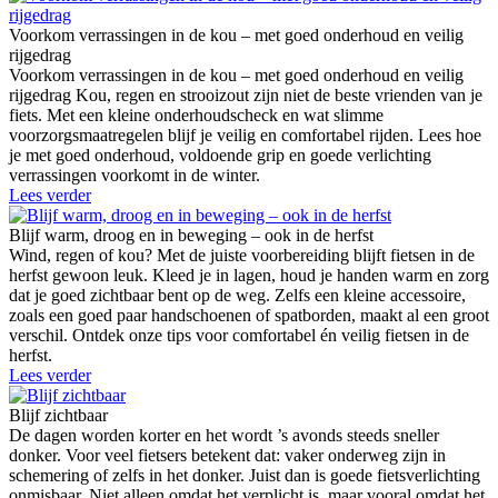
Voorkom verrassingen in de kou – met goed onderhoud en veilig
rijgedrag
Voorkom verrassingen in de kou – met goed onderhoud en veilig
rijgedrag Kou, regen en strooizout zijn niet de beste vrienden van je
fiets. Met een kleine onderhoudscheck en wat slimme
voorzorgsmaatregelen blijf je veilig en comfortabel rijden. Lees hoe
je met goed onderhoud, voldoende grip en goede verlichting
verrassingen voorkomt in de winter.
Lees verder
Blijf warm, droog en in beweging – ook in de herfst
Wind, regen of kou? Met de juiste voorbereiding blijft fietsen in de
herfst gewoon leuk. Kleed je in lagen, houd je handen warm en zorg
dat je goed zichtbaar bent op de weg. Zelfs een kleine accessoire,
zoals een goed paar handschoenen of spatborden, maakt al een groot
verschil. Ontdek onze tips voor comfortabel én veilig fietsen in de
herfst.
Lees verder
Blijf zichtbaar
De dagen worden korter en het wordt ’s avonds steeds sneller
donker. Voor veel fietsers betekent dat: vaker onderweg zijn in
schemering of zelfs in het donker. Juist dan is goede fietsverlichting
onmisbaar. Niet alleen omdat het verplicht is, maar vooral omdat het