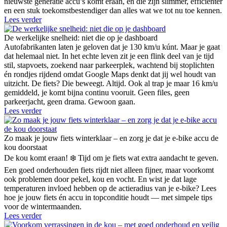
nieuwste generatie accu’s komt eraan, en die zijn slimmer, efficiënter
en een stuk toekomstbestendiger dan alles wat we tot nu toe kennen.
Lees verder
De werkelijke snelheid: niet die op je dashboard
Autofabrikanten laten je geloven dat je 130 km/u kúnt. Maar je gaat
dat helemaal niet. In het echte leven zit je een flink deel van je tijd
stil, stapvoets, zoekend naar parkeerplek, wachtend bij stoplichten
én rondjes rijdend omdat Google Maps denkt dat jij wel houdt van
uitzicht. De fiets? Die beweegt. Altijd. Ook al trap je maar 16 km/u
gemiddeld, je komt bijna continu vooruit. Geen files, geen
parkeerjacht, geen drama. Gewoon gaan.
Lees verder
Zo maak je jouw fiets winterklaar – en zorg je dat je e-bike accu de
kou doorstaat
De kou komt eraan! ❄️ Tijd om je fiets wat extra aandacht te geven.
Een goed onderhouden fiets rijdt niet alleen fijner, maar voorkomt
ook problemen door pekel, kou en vocht. En wist je dat lage
temperaturen invloed hebben op de actieradius van je e-bike? Lees
hoe je jouw fiets én accu in topconditie houdt — met simpele tips
voor de wintermaanden.
Lees verder