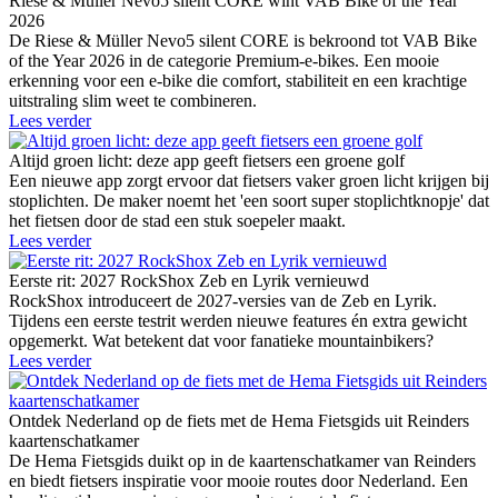
Riese & Müller Nevo5 silent CORE wint VAB Bike of the Year
2026
De Riese & Müller Nevo5 silent CORE is bekroond tot VAB Bike
of the Year 2026 in de categorie Premium-e-bikes. Een mooie
erkenning voor een e-bike die comfort, stabiliteit en een krachtige
uitstraling slim weet te combineren.
Lees verder
Altijd groen licht: deze app geeft fietsers een groene golf
Een nieuwe app zorgt ervoor dat fietsers vaker groen licht krijgen bij
stoplichten. De maker noemt het 'een soort super stoplichtknopje' dat
het fietsen door de stad een stuk soepeler maakt.
Lees verder
Eerste rit: 2027 RockShox Zeb en Lyrik vernieuwd
RockShox introduceert de 2027-versies van de Zeb en Lyrik.
Tijdens een eerste testrit werden nieuwe features én extra gewicht
opgemerkt. Wat betekent dat voor fanatieke mountainbikers?
Lees verder
Ontdek Nederland op de fiets met de Hema Fietsgids uit Reinders
kaartenschatkamer
De Hema Fietsgids duikt op in de kaartenschatkamer van Reinders
en biedt fietsers inspiratie voor mooie routes door Nederland. Een