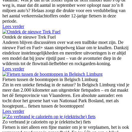
weg is, maar dat dit aantal in september weer oploopt naar zo’n 8
miljoen auto’s? Helaas zorgt die drukte voor een verdubbeling van
het aantal verkeersslachtoffers onder 12-jarige fietsers in deze
periode.
Lees verder
Ontdek de nieuwe Trek Fuel
Anderen blijven discussiëren over wat een trailbike moet zijn. De
nieuwe Fuel en Fuel+ staan simpelweg klaar om te knallen. Dankzij
eindeloze instelmogelijkheden en meerdere uitvoeringen is er altijd
een model dat bij jouw rijstijl past – van de avonturier diep in de
wildernis tot de flowtrail-liefhebber en rockgarden-koning.
Lees verder
Fietsen tussen de boomtoppen in Belgisch Limburg
Zin in een unieke fietsdag in de natuur? In Belgisch Limburg vind je
meer dan 2.000 kilometer aan uitgestrekte fietspaden – en dat maakt
het dé fietsprovincie van Vlaanderen. Een absolute aanrader: een
tocht door het groene hart van Nationaal Park Bosland, met als
hoogtepunt... fietsen tussen de boomtoppen!
Lees verder
Zo verbrand je calorieën op je (elektrische) fiets
Fietsen is niet alleen een fijne manier om je te verplaatsen, het is ook