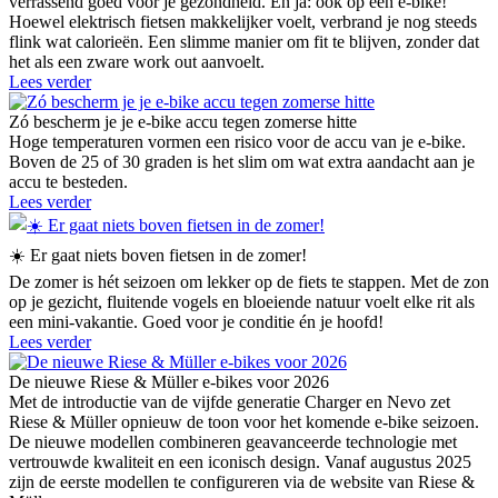
verrassend goed voor je gezondheid. En ja: óók op een e-bike!
Hoewel elektrisch fietsen makkelijker voelt, verbrand je nog steeds
flink wat calorieën. Een slimme manier om fit te blijven, zonder dat
het als een zware work out aanvoelt.
Lees verder
Zó bescherm je je e-bike accu tegen zomerse hitte
Hoge temperaturen vormen een risico voor de accu van je e-bike.
Boven de 25 of 30 graden is het slim om wat extra aandacht aan je
accu te besteden.
Lees verder
☀️ Er gaat niets boven fietsen in de zomer!
De zomer is hét seizoen om lekker op de fiets te stappen. Met de zon
op je gezicht, fluitende vogels en bloeiende natuur voelt elke rit als
een mini-vakantie. Goed voor je conditie én je hoofd!
Lees verder
De nieuwe Riese & Müller e-bikes voor 2026
Met de introductie van de vijfde generatie Charger en Nevo zet
Riese & Müller opnieuw de toon voor het komende e-bike seizoen.
De nieuwe modellen combineren geavanceerde technologie met
vertrouwde kwaliteit en een iconisch design. Vanaf augustus 2025
zijn de eerste modellen te configureren via de website van Riese &