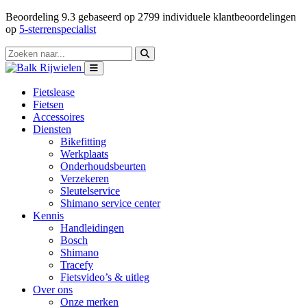
Beoordeling
9.3
gebaseerd op
2799
individuele klantbeoordelingen
op
5-sterrenspecialist
Fietslease
Fietsen
Accessoires
Diensten
Bikefitting
Werkplaats
Onderhoudsbeurten
Verzekeren
Sleutelservice
Shimano service center
Kennis
Handleidingen
Bosch
Shimano
Tracefy
Fietsvideo’s & uitleg
Over ons
Onze merken