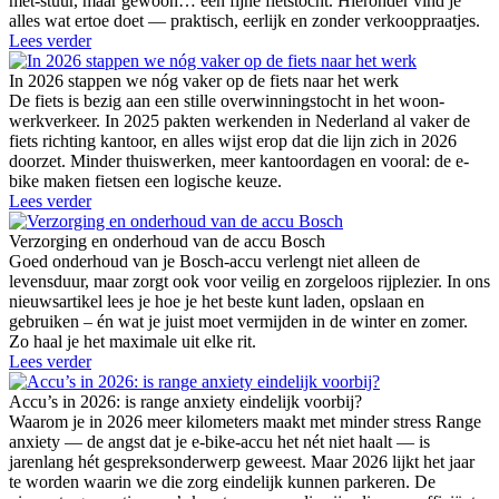
met-stuur, maar gewoon… een fijne fietstocht. Hieronder vind je
alles wat ertoe doet — praktisch, eerlijk en zonder verkooppraatjes.
Lees verder
In 2026 stappen we nóg vaker op de fiets naar het werk
De fiets is bezig aan een stille overwinningstocht in het woon-
werkverkeer. In 2025 pakten werkenden in Nederland al vaker de
fiets richting kantoor, en alles wijst erop dat die lijn zich in 2026
doorzet. Minder thuiswerken, meer kantoordagen en vooral: de e-
bike maken fietsen een logische keuze.
Lees verder
Verzorging en onderhoud van de accu Bosch
Goed onderhoud van je Bosch-accu verlengt niet alleen de
levensduur, maar zorgt ook voor veilig en zorgeloos rijplezier. In ons
nieuwsartikel lees je hoe je het beste kunt laden, opslaan en
gebruiken – én wat je juist moet vermijden in de winter en zomer.
Zo haal je het maximale uit elke rit.
Lees verder
Accu’s in 2026: is range anxiety eindelijk voorbij?
Waarom je in 2026 meer kilometers maakt met minder stress Range
anxiety — de angst dat je e-bike-accu het nét niet haalt — is
jarenlang hét gespreksonderwerp geweest. Maar 2026 lijkt het jaar
te worden waarin we die zorg eindelijk kunnen parkeren. De