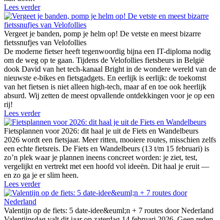
Lees verder
Vergeet je banden, pomp je helm op! De vetste en meest bizarre
fietssnufjes van Velofollies
De moderne fietser heeft tegenwoordig bijna een IT-diploma nodig
om de weg op te gaan. Tijdens de Velofollies fietsbeurs in België
dook David van het tech-kanaal Bright in de wondere wereld van de
nieuwste e-bikes en fietsgadgets. En eerlijk is eerlijk: de toekomst
van het fietsen is niet alleen high-tech, maar af en toe ook heerlijk
absurd. Wij zetten de meest opvallende ontdekkingen voor je op een
rij!
Lees verder
Fietsplannen voor 2026: dit haal je uit de Fiets en Wandelbeurs
2026 wordt een fietsjaar. Meer ritten, mooiere routes, misschien zelfs
een echte fietsreis. De Fiets en Wandelbeurs (13 t/m 15 februari) is
zo’n plek waar je plannen ineens concreet worden: je ziet, test,
vergelijkt en vertrekt met een hoofd vol ideeën. Dit haal je eruit —
en zo ga je er slim heen.
Lees verder
Valentijn op de fiets: 5 date-idee&euml;n + 7 routes door Nederland
Valentijnsdag valt dit jaar op zaterdag 14 februari 2026. Geen reden