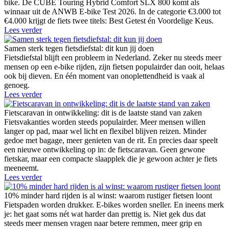
bike. De CUBE Touring Hybrid Comfort SLX 800 komt als
winnaar uit de ANWB E-bike Test 2026. In de categorie €3.000 tot
€4.000 krijgt de fiets twee titels: Best Getest én Voordelige Keus.
Lees verder
Samen sterk tegen fietsdiefstal: dit kun jij doen
Fietsdiefstal blijft een probleem in Nederland. Zeker nu steeds meer
mensen op een e-bike rijden, zijn fietsen populairder dan ooit, helaas
ook bij dieven. En één moment van onoplettendheid is vaak al
genoeg.
Lees verder
Fietscaravan in ontwikkeling: dit is de laatste stand van zaken
Fietsvakanties worden steeds populairder. Meer mensen willen
langer op pad, maar wel licht en flexibel blijven reizen. Minder
gedoe met bagage, meer genieten van de rit. En precies daar speelt
een nieuwe ontwikkeling op in: de fietscaravan. Geen gewone
fietskar, maar een compacte slaapplek die je gewoon achter je fiets
meeneemt.
Lees verder
10% minder hard rijden is al winst: waarom rustiger fietsen loont
Fietspaden worden drukker. E-bikes worden sneller. En ineens merk
je: het gaat soms nét wat harder dan prettig is. Niet gek dus dat
steeds meer mensen vragen naar betere remmen, meer grip en